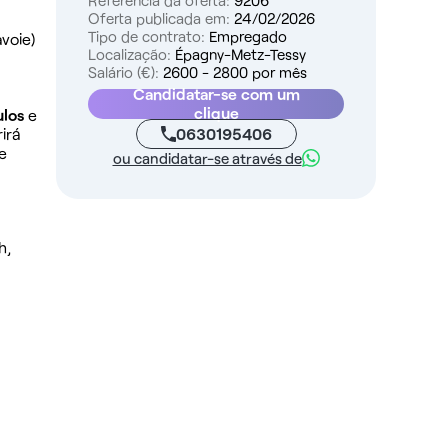
Referência da oferta:
9206
Oferta publicada em:
24/02/2026
Tipo de contrato:
Empregado
voie)
Localização:
Épagny-Metz-Tessy
Salário (€):
2600 - 2800 por mês
Candidatar-se com um
clique
ulos
e
0630195406
irá
e
ou candidatar-se através de
h,