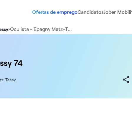
Ofertas de emprego
Candidatos
Jober Mobili
›
Oculista - Epagny Metz-T…
essy
ssy 74
tz-Tessy