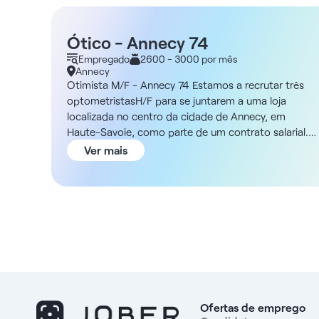
Ótico - Annecy 74
Empregado
2600 - 3000 por mês
Annecy
Otimista M/F - Annecy 74 Estamos a recrutar três
optometristasH/F para se juntarem a uma loja
localizada no centro da cidade de Annecy, em
Haute-Savoie, como parte de um contrato salarial.
Descrição Como optometrista, será responsável pel
Ver mais
gestão das vendas e do aconselhamento ao cliente
nesta loja. Trabalhará de segunda a sábado, com um
dia de folga durante a semana, num horário das 10h
às 19h. O trabalho aos sábados é obrigatório. Deve
ser titular de um BTS Ótico-Luneta. Três dias de
formação por ano são-lhe proporcionados para que
possa continuar a desenvolver as suas
competências. Estrutura DNA Esta loja está
idealmente localizada no centro de Annecy, acessível
por transportes públicos. Trabalhará num ambiente
Ofertas de emprego