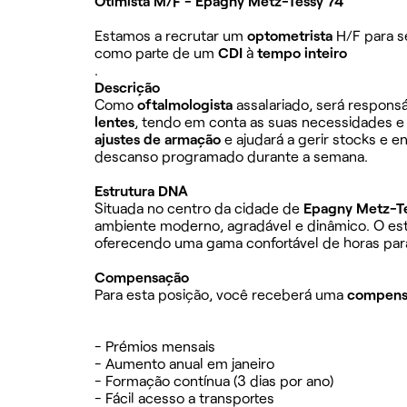
Otimista M/F - Epagny Metz-Tessy 74
Estamos a recrutar um
optometrista
H/F para s
como parte de um
CDI
à
tempo inteiro
.
Descrição
Como
oftalmologista
assalariado, será respons
lentes
, tendo em conta as suas necessidades e
ajustes de armação
e ajudará a gerir stocks e 
descanso programado durante a semana.
Estrutura DNA
Situada no centro da cidade de
Epagny Metz-T
ambiente moderno, agradável e dinâmico. O est
oferecendo uma gama confortável de horas par
Compensação
Para esta posição, você receberá uma
compens
- Prémios mensais
- Aumento anual em janeiro
- Formação contínua (3 dias por ano)
- Fácil acesso a transportes