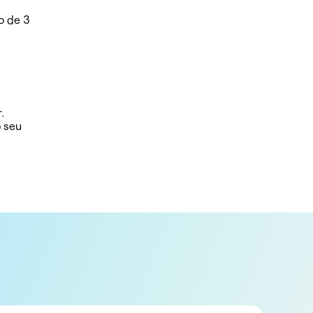
o de 3
.
o seu