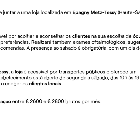
e juntar a uma loja localizada em
Epagny Metz-Tessy
(Haute-Sa
ável por acolher e aconselhar os
clientes
na sua escolha de
óc
 preferências. Realizará também exames oftalmológicos, suger
encomendas. A presença ao sábado é obrigatória, com um dia d
essy
, a
loja
é acessível por transportes públicos e oferece um
abelecimento está aberto de segunda a sábado, das 10h às 19
a receber os
clientes locais
.
ação
entre € 2600 e € 2800 brutos por mês.