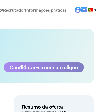
ty
Recrutador
Informações práticas
PT
BG
EL
EN
ES
FR
IT
RO
Candidatar-se com um clique
Resumo da oferta