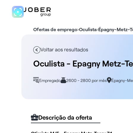
›
›
Ofertas de emprego
Oculista
Épagny-Metz-T
Voltar aos resultados
Oculista - Epagny Metz-Te
Empregado
2600 - 2800 por mês
Épagny-Me
Descrição da oferta