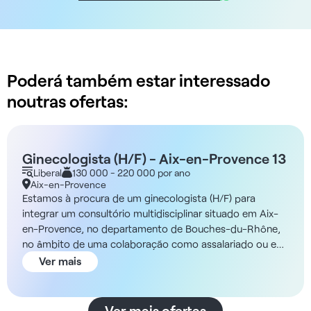
Poderá também estar interessado
noutras ofertas:
Ginecologista (H/F) - Aix-en-Provence 13
Liberal
130 000 - 220 000 por ano
Aix-en-Provence
Estamos à procura de um ginecologista (H/F) para
integrar um consultório multidisciplinar situado em Aix-
en-Provence, no departamento de Bouches-du-Rhône,
no âmbito de uma colaboração como assalariado ou em
regime liberal. Condições - Contrato de trabalho a
Ver mais
tempo inteiro ou colaboração em regime de livre prática
- Tempo inteiro ou tempo parcial A clínica Trata-se de
um consultório multidisciplinar que oferece um
Ver mais ofertas