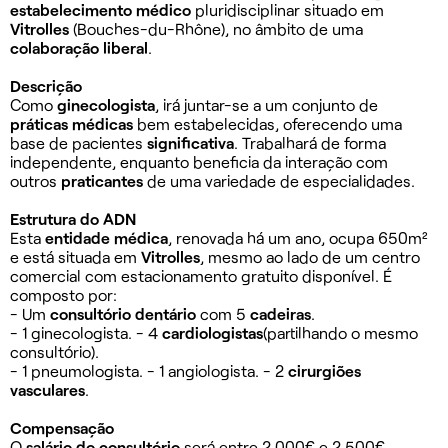
estabelecimento médico
pluridisciplinar situado em
Vitrolles
(Bouches-du-Rhône), no âmbito de uma
colaboração liberal
.
Descrição
Como
ginecologista
, irá juntar-se a um conjunto de
práticas médicas
bem estabelecidas, oferecendo uma
base de pacientes
significativa
. Trabalhará de forma
independente, enquanto beneficia da interação com
outros
praticantes
de uma variedade de especialidades.
Estrutura do ADN
Esta
entidade médica
, renovada há um ano, ocupa 650m²
e está situada em
Vitrolles
, mesmo ao lado de um centro
comercial com estacionamento gratuito disponível. É
composto por:
- Um
consultório dentário
com 5
cadeiras
.
- 1 ginecologista. - 4
cardiologistas
(partilhando o mesmo
consultório).
- 1 pneumologista. - 1 angiologista. - 2
cirurgiões
vasculares
.
Compensação
O
salário do consultório
será entre 2.000€ e 2.500€,